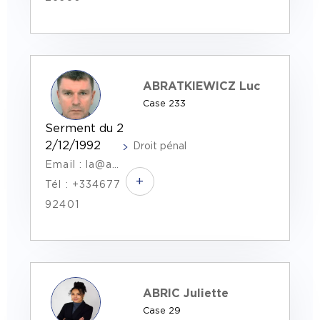
ABRATKIEWICZ Luc
Case 233
Serment du 2
2/12/1992
Droit pénal
Email : la@abratkiewicz-associes.fr
+
Tél : +334677
92401
ABRIC Juliette
Case 29