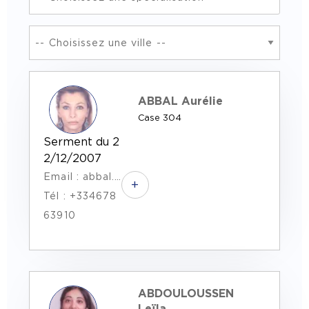
ABBAL Aurélie
Case 304
Serment du 2
2/12/2007
Email : abbal.ceccotti.avocats@gmail.com
+
Tél : +334678
63910
ABDOULOUSSEN
Leïla