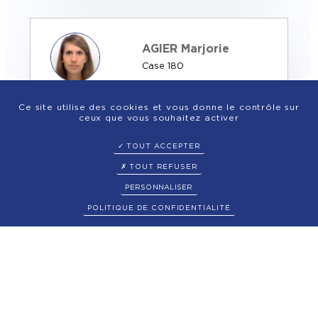
AGIER Marjorie
Case 180
Serment du 1
7/12/2010
Ce site utilise des cookies et vous donne le contrôle sur
ceux que vous souhaitez activer
Email : agier.avocat@gmail.com
+
Tél : +3378177
TOUT ACCEPTER
7820
TOUT REFUSER
PERSONNALISER
POLITIQUE DE CONFIDENTIALITÉ
1
»
ACTUALITÉS