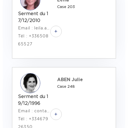
Case 203
Serment du 1
7/12/2010
Email : leila.abdouloussen.avocat@gmail.com
+
Tél : +336508
65527
ABEN Julie
Case 248
Serment du 1
9/12/1996
Email : contact@abenensenat.fr
+
Tél : +334679
26350