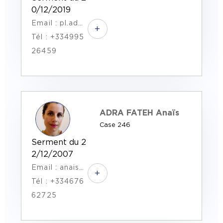
0/12/2019
Email : pl.adde-soubra@plas-avocat.fr
+
Tél : +334995
26459
ADRA FATEH Anaïs
Case 246
Serment du 2
2/12/2007
Email : anaisadrafateh.avocat@gmail.com
+
Tél : +334676
62725