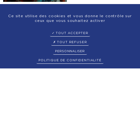
COLLOQUE: LE CORPS DE
Ce site utilise des cookies et vous donne le contrôle sur
LA FEMME
ceux que vous souhaitez activer
TOUT ACCEPTER
Lire la suite
TOUT REFUSER
PERSONNALISER
POLITIQUE DE CONFIDENTIALITÉ
NOUS CONTACTER